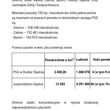
Jastrzębie-Zdrój i Świętochłowice.
Miastami powyżej 150 tys. mieszkańców, które jednocześnie
są miastami na prawach powiatu w terytorialnym zasięgu PSG
są:
- Gliwice – 168 248 mieszkańców,
- Zabrze – 152 461 mieszkańców,
- Bytom – 165 975 mieszkańców.
2
Ludność
Ilość powia
Powierzchnia w km
PSG w Rudzie Śląskiej
2 430,26
1 468 078
4 (w tym 9 m
województwo śląskie
12 333
4 291 400
36 (w tym 19 
Główne szlaki komunikacyjne w rejonie służbowej
odpowiedzialności placówki: