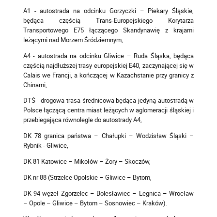
A1 - autostrada na odcinku Gorzyczki – Piekary Śląskie,
będąca częścią Trans-Europejskiego Korytarza
Transportowego E75 łączącego Skandynawię z krajami
leżącymi nad Morzem Śródziemnym,
A4 - autostrada na odcinku Gliwice – Ruda Śląska, będąca
częścią najdłuższej trasy europejskiej E40, zaczynającej się w
Calais we Francji, a kończącej w Kazachstanie przy granicy z
Chinami,
DTŚ - drogowa trasa średnicowa będąca jedyną autostradą w
Polsce łączącą centra miast leżących w aglomeracji śląskiej i
przebiegająca równolegle do autostrady A4,
DK 78 granica państwa – Chałupki – Wodzisław Śląski –
Rybnik - Gliwice,
DK 81 Katowice – Mikołów – Żory – Skoczów,
DK nr 88 (Strzelce Opolskie – Gliwice – Bytom,
DK 94 węzeł Zgorzelec – Bolesławiec – Legnica – Wrocław
– Opole – Gliwice – Bytom – Sosnowiec – Kraków).