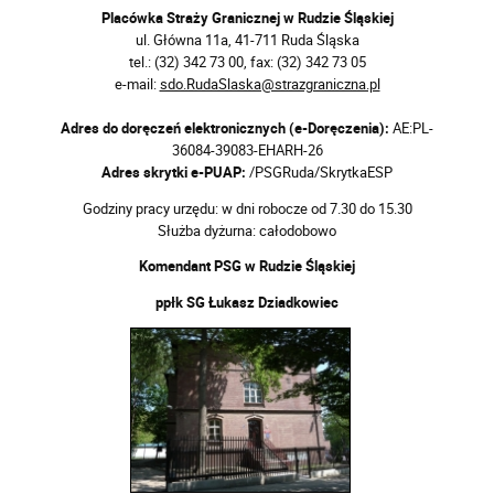
Placówka Straży Granicznej w Rudzie Śląskiej
ul. Główna 11a, 41-711 Ruda Śląska
tel.: (32) 342 73 00, fax: (32) 342 73 05
e-mail:
sdo.RudaSlaska@strazgraniczna.pl
Adres do doręczeń elektronicznych (e-Doręczenia):
AE:PL-
36084-39083-EHARH-26
Adres skrytki e-PUAP:
/PSGRuda/SkrytkaESP
Godziny pracy urzędu: w dni robocze od 7.30 do 15.30
Służba dyżurna: całodobowo
Komendant PSG w Rudzie Śląskiej
ppłk SG Łukasz Dziadkowiec