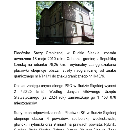
Placówka Staży Granicznej w Rudzie Śląskiej została
utworzona 15 maja 2010 roku. Ochrania granicę z Republiką
Czeską na odcinku 78,26 km. Terytorialny zasięg działania
placówki obejmuje obszar strefy nadgranicznej od znaku
granicznego nr I/141/1 do znaku granicznego nr II/45/6.
Obszar zasięgu terytorialnego PSG w Rudzie Śląskiej wynosi
2 430,26 km2. Według danych Głównego Urzędu
Statystycznego (za 2024 rok) zamieszkuje go 1 468 078
mieszkańców.
Stały rejon odpowiedzialności Placówki SG w Rudzie Śląskiej
obejmuje obszar 4 powiatów: raciborski, wodzisławski,
gliwicki, i rybnicki oraz 9 miast na prawach powiatu: Rybnik,
Gliwice, Ruda Śląska, Zabrze, Bytom, Piekary Śląskie, Żory,