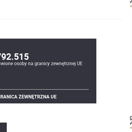
792.515
wione osoby na granicy zewnętrznej UE
RANICA ZEWNĘTRZNA UE