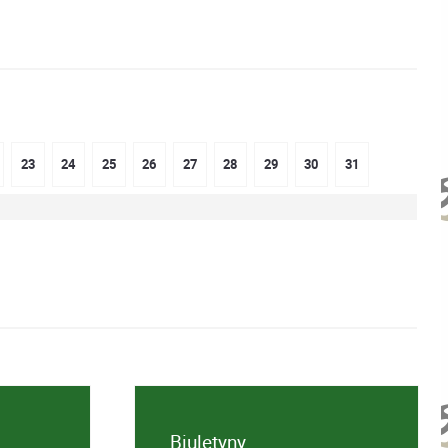
23
24
25
26
27
28
29
30
31
Biuletyny