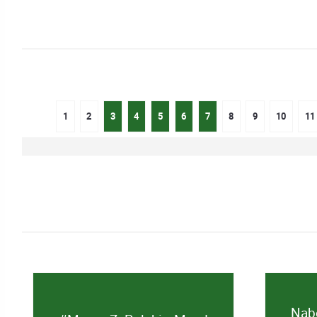
Szukaj
1
2
3
4
5
6
7
8
9
10
11
Nabó