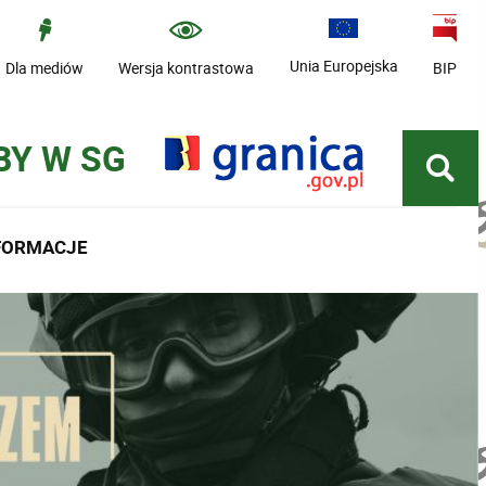
Unia Europejska
Dla mediów
Wersja kontrastowa
BIP
BY W SG
NFORMACJE