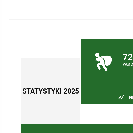
72
wart
STATYSTYKI 2025
N