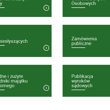
y
Osobowych
Zamówienia
niesłyszących
publiczne
ne i zużyte
Publikacja
dniki majątku
wyroków
homego
sądowych