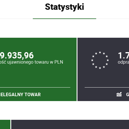
Statystyki
9.935,96
1.
ość ujawnionego towaru w PLN
odpra
IELEGALNY TOWAR
G