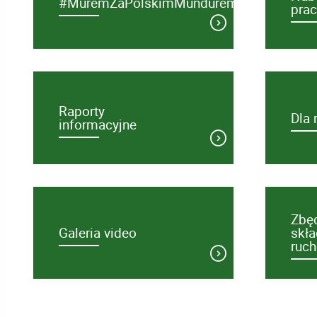
#MuremZaPolskimMundurem
prac
Raporty
Dla 
informacyjne
Zbęd
Galeria video
skła
ruc