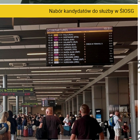
Nabór kandydatów do służby w ŚlOSG