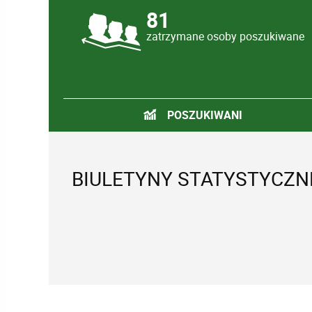
81
zatrzymane osoby poszukiwane
POSZUKIWANI
BIULETYNY STATYSTYCZN