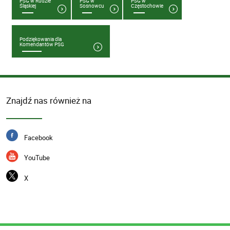
PSG w Rudzie
PSG w
PSG w
Śląskiej
Sosnowcu
Częstochowie
Podziękowania dla
Komendantów PSG
Znajdź nas również na
Facebook
YouTube
X