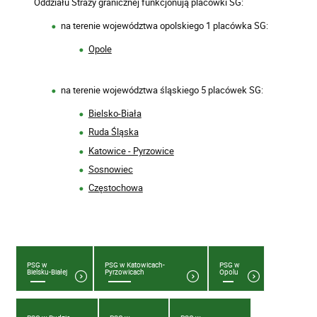
Oddziału Straży granicznej funkcjonują placówki SG:
na terenie województwa opolskiego 1 placówka SG:
Opole
na terenie województwa śląskiego 5 placówek SG:
Bielsko-Biała
Ruda Śląska
Katowice - Pyrzowice
Sosnowiec
Częstochowa
PSG w
PSG w Katowicach-
PSG w
Bielsku-Białej
Pyrzowicach
Opolu