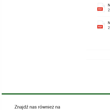
N
2
N
2
Znajdź nas również na