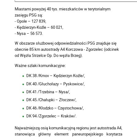
Miastami powyżej 40 tys. mieszkańców w terytorialnym
zasięgu PSG są:
- Opole – 127 839,
- Kędzierzyn-Koźle – 60 021,
- Nysa – 56 573.
W obszarze służbowej odpowiedzialności PSG znajduje się
obecnie 85 km autostrady A4 Korczowa - Zgorzelec (odcinek
od Węzła Strzelce Op. Do węzła Brzeg).
Ważne szlaki komunikacyjne:
DK 38 /Krnov – Kędzierzyn Koźle/,
DK 40 /Głuchołazy – Pyskowice/,
DK 41 /Trzebina – Nysa/,
DK 45 /Chałupki – Złoczew/,
DK 46 /Kłodzko – Częstochowa/,
DK 94 /Zgorzelec – Kraków/.
Najważniejszą osią komunikacyjną regionu jest autostrada A4,
stanowiąca główny element paneuropejskiego korytarza