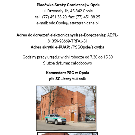
Placówka Straży Granicznej w Opolu
ul. Drzymały 1b, 45-342 Opole
tel.: (77) 451 38 20, fax: (77) 451 38 25
e-mail:
sdo.Opole@strazgraniczna.pl
Adres do doręczeń elektronicznych (e-Doręczenia):
AE:PL-
81359-98669-TRFAJ-31
Adres skrytki e-PUAP:
/PSGOpole/skrytka
Godziny pracy urzędu: w dni robocze od 7.30 do 15.30
Służba dyżurna: całodobowo
Komendant PSG w Opolu
płk SG Jerzy Łukasik