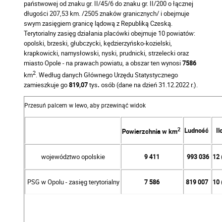
państwowej od znaku gr. II/45/6 do znaku gr. II/200 o łącznej
długości 207,53 km. /2505 znaków granicznych/ i obejmuje
swym zasięgiem granicę lądową z Republiką Czeską.
Terytorialny zasięg działania placówki obejmuje 10 powiatów:
opolski, brzeski, głubczycki, kędzierzyńsko-kozielski,
krapkowicki, namysłowski, nyski, prudnicki, strzelecki oraz
miasto Opole - na prawach powiatu, a obszar ten wynosi
7586
2
km
. Według danych Głównego Urzędu Statystycznego
zamieszkuje go
819,07
tys
.
osób (dane na dzień 31.12.2022 r.).
2
Ludność
I
Powierzchnia w km
województwo opolskie
9 411
993 036
12 
PSG w Opolu - zasięg terytorialny
7 586
819 007
10 