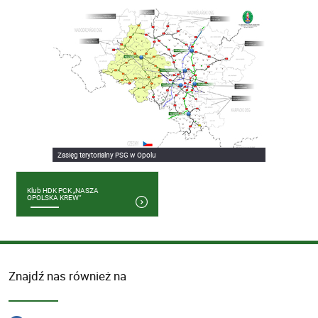
Zasięg terytorialny PSG w Opolu
Klub HDK PCK „NASZA
OPOLSKA KREW”
Znajdź nas również na