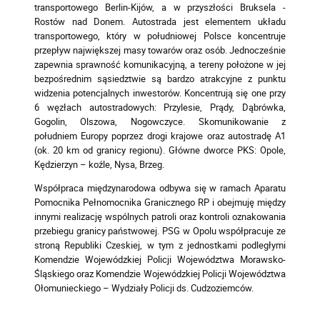
transportowego Berlin-Kijów, a w przyszłości Bruksela -
Rostów nad Donem. Autostrada jest elementem układu
transportowego, który w południowej Polsce koncentruje
przepływ największej masy towarów oraz osób. Jednocześnie
zapewnia sprawność komunikacyjną, a tereny położone w jej
bezpośrednim sąsiedztwie są bardzo atrakcyjne z punktu
widzenia potencjalnych inwestorów. Koncentrują się one przy
6 węzłach autostradowych: Przylesie, Prądy, Dąbrówka,
Gogolin, Olszowa, Nogowczyce. Skomunikowanie z
południem Europy poprzez drogi krajowe oraz autostradę A1
(ok. 20 km od granicy regionu). Główne dworce PKS: Opole,
Kędzierzyn – koźle, Nysa, Brzeg.
Współpraca międzynarodowa odbywa się w ramach Aparatu
Pomocnika Pełnomocnika Granicznego RP i obejmuję między
innymi realizację wspólnych patroli oraz kontroli oznakowania
przebiegu granicy państwowej. PSG w Opolu współpracuje ze
stroną Republiki Czeskiej, w tym z jednostkami podległymi
Komendzie Wojewódzkiej Policji Województwa Morawsko-
Śląskiego oraz Komendzie Wojewódzkiej Policji Województwa
Ołomunieckiego – Wydziały Policji ds. Cudzoziemców.