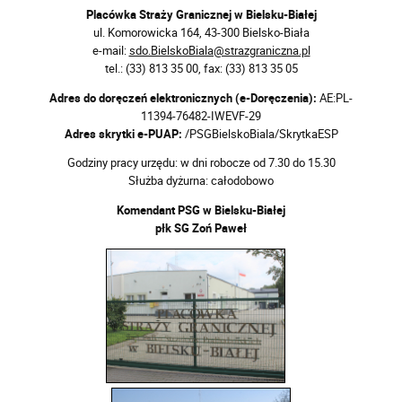
Placówka Straży Granicznej w Bielsku-Białej
ul. Komorowicka 164, 43-300 Bielsko-Biała
e-mail:
sdo.BielskoBiala@strazgraniczna.pl
tel.: (33) 813 35 00, fax: (33) 813 35 05
Adres do doręczeń elektronicznych (e-Doręczenia):
AE:PL-
11394-76482-IWEVF-29
Adres skrytki e-PUAP:
/PSGBielskoBiala/SkrytkaESP
Godziny pracy urzędu: w dni robocze od 7.30 do 15.30
Służba dyżurna: całodobowo
Komendant PSG w Bielsku-Białej
płk SG Zoń Paweł