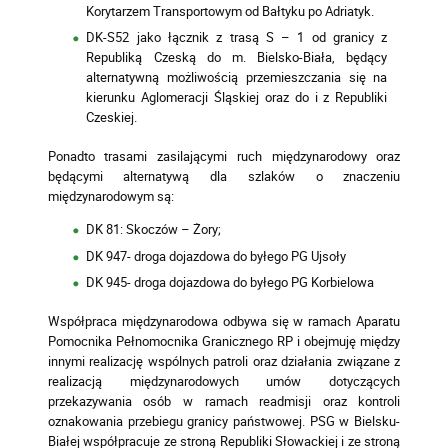
Korytarzem Transportowym od Bałtyku po Adriatyk.
DK-S52 jako łącznik z trasą S – 1 od granicy z
Republiką Czeską do m. Bielsko-Biała, będący
alternatywną możliwością przemieszczania się na
kierunku Aglomeracji Śląskiej oraz do i z Republiki
Czeskiej.
Ponadto trasami zasilającymi ruch międzynarodowy oraz
będącymi alternatywą dla szlaków o znaczeniu
międzynarodowym są:
DK 81: Skoczów – Żory;
DK 947- droga dojazdowa do byłego PG Ujsoły
DK 945- droga dojazdowa do byłego PG Korbielowa
Współpraca międzynarodowa odbywa się w ramach Aparatu
Pomocnika Pełnomocnika Granicznego RP i obejmuję między
innymi realizację wspólnych patroli oraz działania związane z
realizacją międzynarodowych umów dotyczących
przekazywania osób w ramach readmisji oraz kontroli
oznakowania przebiegu granicy państwowej. PSG w Bielsku-
Białej współpracuje ze stroną Republiki Słowackiej i ze stroną