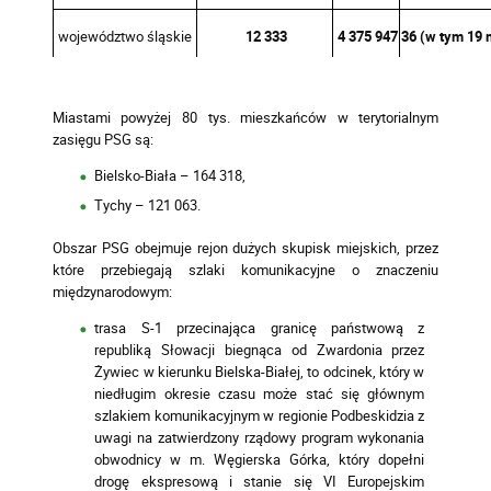
województwo śląskie
12 333
4 375 947
36 (w tym 19 
Miastami powyżej 80 tys. mieszkańców w terytorialnym
zasięgu PSG są:
Bielsko-Biała – 164 318,
Tychy – 121 063.
Obszar PSG obejmuje rejon dużych skupisk miejskich, przez
które przebiegają szlaki komunikacyjne o znaczeniu
międzynarodowym:
trasa S-1 przecinająca granicę państwową z
republiką Słowacji biegnąca od Zwardonia przez
Żywiec w kierunku Bielska-Białej, to odcinek, który w
niedługim okresie czasu może stać się głównym
szlakiem komunikacyjnym w regionie Podbeskidzia z
uwagi na zatwierdzony rządowy program wykonania
obwodnicy w m. Węgierska Górka, który dopełni
drogę ekspresową i stanie się VI Europejskim