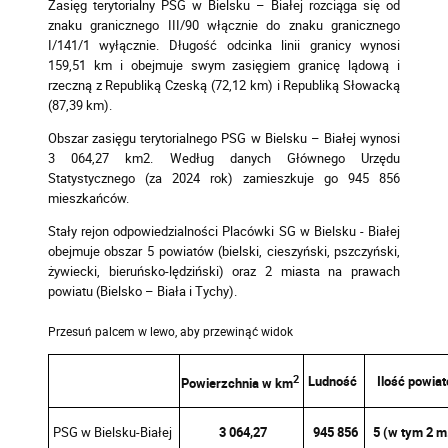
Zasięg terytorialny PSG w Bielsku – Białej rozciąga się od
znaku granicznego III/90 włącznie do znaku granicznego
I/141/1 wyłącznie. Długość odcinka linii granicy wynosi
159,51 km i obejmuje swym zasięgiem granicę lądową i
rzeczną z Republiką Czeską (72,12 km) i Republiką Słowacką
(87,39 km).
Obszar zasięgu terytorialnego PSG w Bielsku – Białej wynosi
3 064,27 km2. Według danych Głównego Urzędu
Statystycznego (za 2024 rok) zamieszkuje go 945 856
mieszkańców.
Stały rejon odpowiedzialności Placówki SG w Bielsku - Białej
obejmuje obszar 5 powiatów (bielski, cieszyński, pszczyński,
żywiecki, bieruńsko-lędziński) oraz 2 miasta na prawach
powiatu (Bielsko – Biała i Tychy).
2
Ludność
Ilość powia
Powierzchnia w km
PSG w Bielsku-Białej
3 064,27
945 856
5 (w tym 2 m