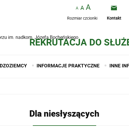
Rozmiar czcionki
Kontakt
borzu im. nadkom. Józefa Bocheńskiego
REKRUTACJA DO SŁUŻ
DZOZIEMCY
INFORMACJE PRAKTYCZNE
INNE I
Dla niesłyszących