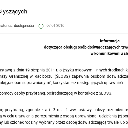
słyszących
ator ds. dostępności
07.01.2016
Informacja
dotycząca obsługi osób doświadczających trwa
w komunikowaniu si
ustawą z dnia 19 sierpnia 2011 r. o języku migowym i innych środkach k
traży Granicznej w Raciborzu (ŚLOSG) zapewnia osobom doświadczaj
lej „osobami uprawnionymi”, korzystanie z następujących uprawnień:
 pomocy osoby przybranej, pośredniczącej w kontakcie z ŚLOSG,
bę przybraną, zgodnie z art. 3 ust. 1 ww. ustawy należy rozumieć o
 w celu ułatwienia porozumienia z osobą uprawnioną i udzielenia jej
y lub członek rodziny, wybrany przez osobę doświadczającą trwale lub