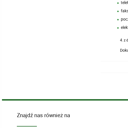
tele
faks
poc
ele
4. z
Doku
Znajdź nas również na