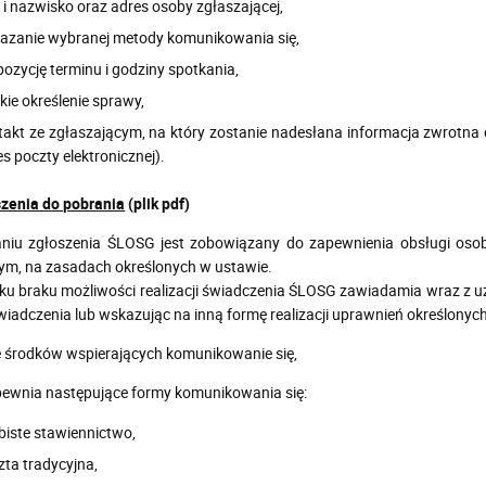
 i nazwisko oraz adres osoby zgłaszającej,
azanie wybranej metody komunikowania się,
pozycję terminu i godziny spotkania,
kie określenie sprawy,
takt ze zgłaszającym, na który zostanie nadesłana informacja zwrotna d
s poczty elektronicznej).
zenia do pobrania
(plik pdf)
niu zgłoszenia ŚLOSG jest zobowiązany do zapewnienia obsługi osob
ym, na zasadach określonych w ustawie.
u braku możliwości realizacji świadczenia ŚLOSG zawiadamia wraz z 
 świadczenia lub wskazując na inną formę realizacji uprawnień określonyc
e środków wspierających komunikowanie się,
ewnia następujące formy komunikowania się:
biste stawiennictwo,
zta tradycyjna,