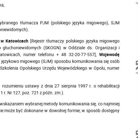
ka,
ybranego tłumacza PJM (polskiego języka migowego), SJM
oniewidomych).
 w Katowicach
[Rejestr tłumaczy polskiego języka migowego
 głuchoniewidomych (SKOGN) w Oddziale ds. Organizacji i
Katowicach, numer telefonu + 48 32-20-77-557],
Wojewodę
mu językowo migowego (SJM) sposobu komunikowania się osób
i Szkolenia Opolskiego Urzędu Wojewódzkiego w Opolu, numer
ozumieniu ustawy z dnia 27 sierpnia 1997 r. o rehabilitacji
 r. Nr 127, poz. 721 z późn. zm.).
 wskazaniem wybranej metody komunikowania się, co najmniej
enie może być dokonane w dowolnej formie, w sposób dostępny