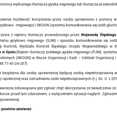
 pomocy wybranego tłumacza języka migowego lub tłumacza-przewodni
ewnia możliwość korzystania przez osoby uprawnione z pomocy w
językowo- -migowego) i SKOGN (systemu komunikowania się osób głuch
zysta z rejestru tłumaczy prowadzonego przez
Wojewodę Śląskiego
stemu językowo migowego (SJM) i sposobu komunikowania się osób
ji Kontroli, Wydziału Kontroli Śląskiego Urzędu Wojewódzkiego w 
o w Opolu
[Rejestr tłumaczy polskiego języka migowego (PJM), syste
idomych (SKOGN) w Biurze Organizacji i Kadr – Oddział Organizacji 
 48 77-45-24-207].
t bezpłatna dla osoby uprawnionej będącej osobą niepełnosprawną w r
i społecznej oraz zatrudnianiu osób niepełnosprawnych (t.j. Dz. U. z 2011
wniona zobowiązana jest zgłosić chęć skorzystania ze świadczenia ze
obocze przed tym zdarzeniem, z wyłączeniem sytuacji nagłych. Zgłosz
uprawnionej.
e powinno zawierać: