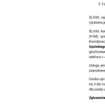
2. z
ŚLOSG zap
(systemu 
ŚLOSG kor
(PJM), sy
Koordynac
Opolskieg
głuchoniew
telefonu +
Usługa jes
zawodowej 
Osoba upra
na 3 dni r
dla osoby 
Zgłoszeni