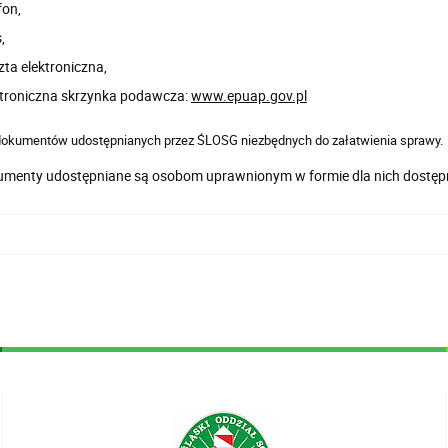
fon,
,
zta elektroniczna,
ktroniczna skrzynka podawcza:
www.epuap.gov.pl
 dokumentów udostępnianych przez ŚLOSG niezbędnych do załatwienia sprawy.
menty udostępniane są osobom uprawnionym w formie dla nich dostępne