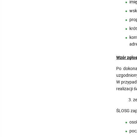
imię
wsk
pro
krót
kon
adre
Wzór zgłos
Po dokona
uzgodnion
W przypadk
realizacji
3. z
ŚLOSG zap
oso
poc