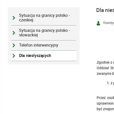
Dla nie
Sytuacja na granicy polsko -
czeskiej
Koordyn
Sytuacja na granicy polsko -
słowackiej
Telefon interwencyjny
Dla niesłyszących
Zgodnie z 
Oddział S
zwanymi da
1. z
Przez oso
uprawnioną
być znajom