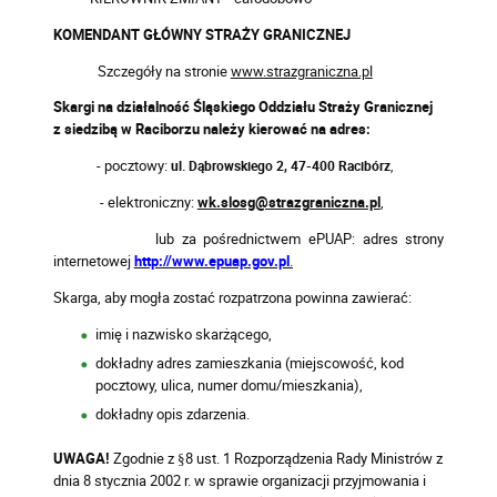
KOMENDANT GŁÓWNY STRAŻY GRANICZNEJ
Szczegóły na stronie
www.strazgraniczna.pl
Skargi na działalność Śląskiego Oddziału Straży Granicznej
z siedzibą w Raciborzu należy kierować na adres:
- pocztowy:
ul. Dąbrowskiego 2, 47-400 Racibórz
,
- elektroniczny:
wk.slosg@strazgraniczna.pl
,
lub za pośrednictwem ePUAP: adres strony
internetowej
http://www.epuap.gov.pl
.
Skarga, aby mogła zostać rozpatrzona powinna zawierać:
imię i nazwisko skarżącego,
dokładny adres zamieszkania (miejscowość, kod
pocztowy, ulica, numer domu/mieszkania),
dokładny opis zdarzenia.
UWAGA!
Zgodnie z §8 ust. 1 Rozporządzenia Rady Ministrów z
dnia 8 stycznia 2002 r. w sprawie organizacji przyjmowania i