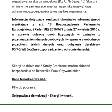
rozpatrywania skarg i wniosków (Dz. U. Nr 5 poz. 46) Skargi i
wnioski nie zawierające imienia i nazwiska (nazwy) oraz
adresu wnoszącego pozostawia się bez rozpoznania.
Informacja dotycząca realizacji obowiązku informacyjnego
wynikająca z art. 13 Rozporządzenia Parlamentu
Europejskiego i Rady (UE) 2016/679 z dnia 27 kwietnia 2016 r.
w sprawie ochrony osób fizycznych w związku z
przetwarzaniem danych osobowych i w sprawie swobodnego
przepływu takich danych oraz uchylenia dyrektywy
95/46/WE (ogólne rozporządzenie o ochronie danych).
Skargi na działalność Straży Granicznej można składać
bezpośrednio do Rzecznika Praw Obywatelskich
Dane teleadresowe RPO
Pliki do pobrania:
Ściągawka z demokracji - Skargi i wnioski.