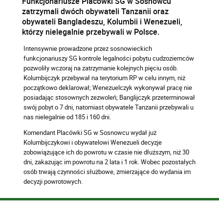
Funkcjonariusze Placówki SG w Sosnowcu
zatrzymali dwóch obywateli Tanzanii oraz
obywateli Bangladeszu, Kolumbii i Wenezueli,
którzy nielegalnie przebywali w Polsce.
Intensywnie prowadzone przez sosnowieckich
funkcjonariuszy SG kontrole legalności pobytu cudzoziemców
pozwoliły wczoraj na zatrzymanie kolejnych pięciu osób.
Kolumbijczyk przebywał na terytorium RP w celu innym, niż
początkowo deklarował; Wenezuelczyk wykonywał pracę nie
posiadając stosownych zezwoleń; Banglijczyk przeterminował
swój pobyt o 7 dni, natomiast obywatele Tanzanii przebywali u
nas nielegalnie od 185 i 160 dni.
Komendant Placówki SG w Sosnowcu wydał już
Kolumbijczykowi i obywatelowi Wenezueli decyzje
zobowiązujące ich do powrotu w czasie nie dłuższym, niż 30
dni, zakazując im powrotu na 2 lata i 1 rok. Wobec pozostałych
osób trwają czynności służbowe, zmierzające do wydania im
decyzji powrotowych.