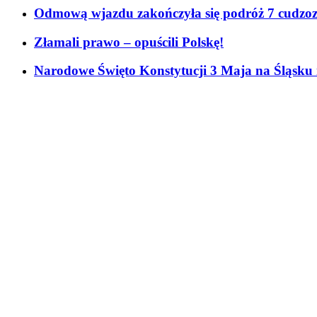
Odmową wjazdu zakończyła się podróż 7 cudzo
Złamali prawo – opuścili Polskę!
Narodowe Święto Konstytucji 3 Maja na Śląsku 