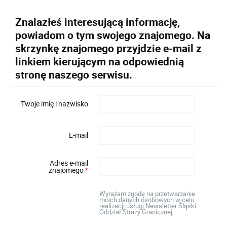
Znalazłeś interesującą informację,
powiadom o tym swojego znajomego. Na
skrzynkę znajomego przyjdzie e-mail z
linkiem kierującym na odpowiednią
stronę naszego serwisu.
Twoje imię i nazwisko
E-mail
Adres e-mail
znajomego
*
Wyrażam zgodę na przetwarzanie
moich danych osobowych w celu
realizacji usługi Newsletter Śląski
Oddział Straży Granicznej.