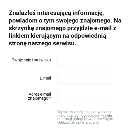
Znalazłeś interesującą informację,
powiadom o tym swojego znajomego. Na
skrzynkę znajomego przyjdzie e-mail z
linkiem kierującym na odpowiednią
stronę naszego serwisu.
Twoje imię i nazwisko
E-mail
Adres e-mail
znajomego
*
Wyrażam zgodę na przetwarzanie
moich danych osobowych w celu
realizacji usługi Newsletter Śląski
Oddział Straży Granicznej.