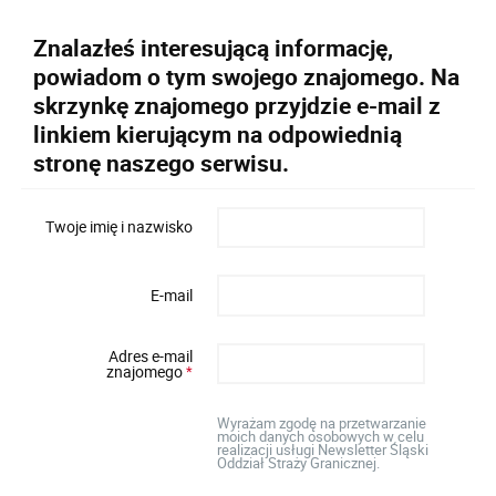
Znalazłeś interesującą informację,
powiadom o tym swojego znajomego. Na
skrzynkę znajomego przyjdzie e-mail z
linkiem kierującym na odpowiednią
stronę naszego serwisu.
Twoje imię i nazwisko
E-mail
Adres e-mail
znajomego
*
Wyrażam zgodę na przetwarzanie
moich danych osobowych w celu
realizacji usługi Newsletter Śląski
Oddział Straży Granicznej.