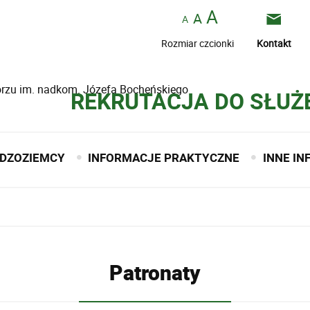
Rozmiar czcionki
Kontakt
borzu im. nadkom. Józefa Bocheńskiego
REKRUTACJA DO SŁUŻ
DZOZIEMCY
INFORMACJE PRAKTYCZNE
INNE I
Patronaty