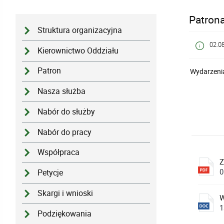
Patrona
Struktura organizacyjna
02.0
Kierownictwo Oddziału
Patron
Wydarzenia
Nasza służba
Nabór do służby
Nabór do pracy
Współpraca
Z
0
Petycje
Skargi i wnioski
W
1
Podziękowania